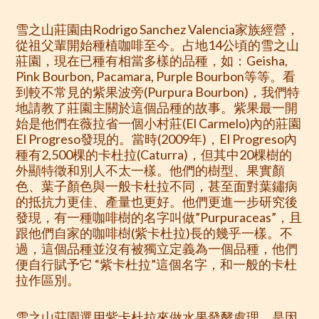
雪之山莊園由Rodrigo Sanchez Valencia家族經營，
從祖父輩開始種植咖啡至今。占地14公頃的雪之山
莊園，現在已種有相當多樣的品種，如：Geisha,
Pink Bourbon, Pacamara, Purple Bourbon等等。看
到較不常見的紫果波旁(Purpura
Bourbon
)，我們特
地請教了莊園主關於這個品種的故事。紫果最一開
始是他們在薇拉省一個小村莊(El Carmelo)內的莊園
El Progreso發現的。當時(2009年)，El Progreso內
種有2,500棵的卡杜拉(Caturra)，但其中20棵樹的
外顯特徵和別人不太一樣。他們的樹型、果實顏
色、葉子顏色與一般卡杜拉不同，甚至面對葉鏽病
的抵抗力更佳、產量也更好。他們更進一步研究後
發現，有一種咖啡樹的名字叫做”Purpuraceas”，且
跟他們自家的咖啡樹(紫卡杜拉)長的幾乎一樣。不
過，這個品種並沒有被獨立定義為一個品種，他們
便自行賦予它 “紫卡杜拉”這個名字，和一般的卡杜
拉作區別。
雪之山莊園選用紫卡杜拉來做水果發酵處理，是因