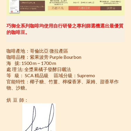
巧御全系列咖啡均使用自行研發之專利篩選機選出最優質
的咖啡豆。
咖啡產地：哥倫比亞 微拉產區
咖啡品種：紫果波旁
Purple Bourbon
海
拔
:
1500 m ~ 1700 m
處 理
法
:
全漿果橘子發酵日曬法
等
級：
SCA
精品級
區域分級：Supremo
官能特性：椰子糖、竹薑、檸檬香茅、萊姆、甜香草作
物、沙糖。
烘 豆 師
：