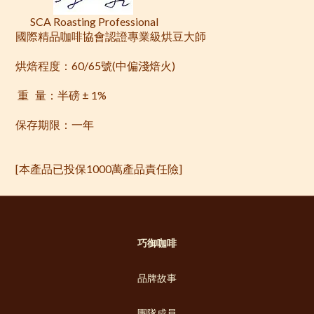
SCA Roasting Professional
國際精品咖啡協會認證專業級烘豆大師
烘焙程度：
60/65
號
(
中偏淺焙火
)
重
量：半磅 ±
1%
保存期限：一年
[
本產品已投保
1000
萬產品責任險
]
巧御咖啡
品牌故事
團隊成員