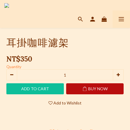
耳掛咖啡濾架
NT$350
Quantity
ADD TO CART
BUY NOW
Add to Wishlist