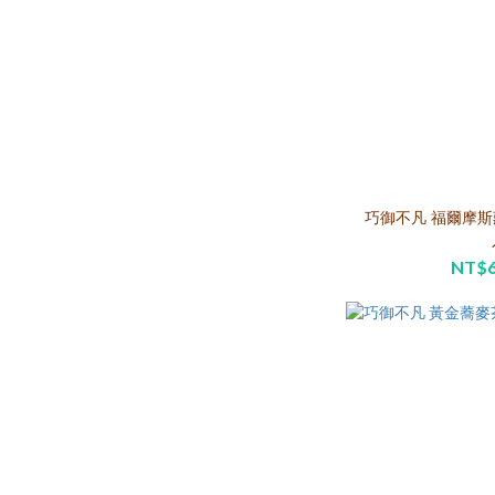
巧御不凡 福爾摩斯莊園 咖啡 (半
NT$6