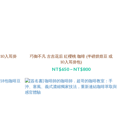
巧御不凡 古吉花后 紅櫻桃 咖啡 (半磅烘焙豆 或
10入耳掛包)
NT$650 ~ NT$800