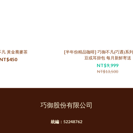
不凡 黃金蕎麥茶
[半年份精品咖啡] 巧御不凡(巧遇)系列 18包咖啡
豆或耳掛包 每月新鮮寄送
NT$450
NT$9,999
NT$13,500
巧御股份有限公司
統編：52248762