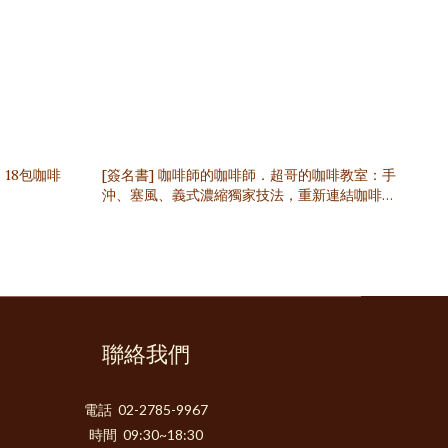
[簽名書] 咖啡師的咖啡師．超哥的咖啡教室：手
沖、塞風、義式濃縮獨家技法，重新連結咖啡萃
取與感官體驗
聯絡我們
電話 02-2785-9967
時間 09:30~18:30