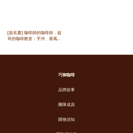
[簽名書] 咖啡師的咖啡師．超
哥的咖啡教室：手沖、塞風、
義式濃縮獨家技法，重新連結
咖啡萃取與感官體驗
巧御咖啡
品牌故事
團隊成員
購物須知