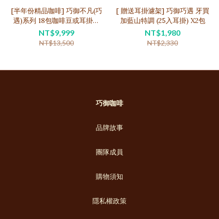
[半年份精品咖啡] 巧御不凡(巧
[ 贈送耳掛濾架] 巧御巧遇 牙買
遇)系列 18包咖啡豆或耳掛包
加藍山特調 (25入耳掛) X2包
每月新鮮寄送
NT$9,999
NT$1,980
NT$13,500
NT$2,330
巧御咖啡
品牌故事
團隊成員
購物須知
隱私權政策