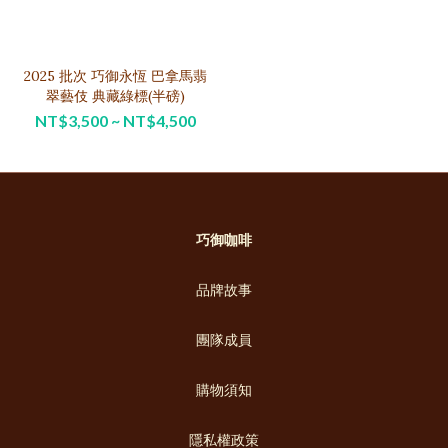
2025 批次 巧御永恆 巴拿馬翡
翠藝伎 典藏綠標(半磅)
NT$3,500 ~ NT$4,500
巧御咖啡
品牌故事
團隊成員
購物須知
隱私權政策